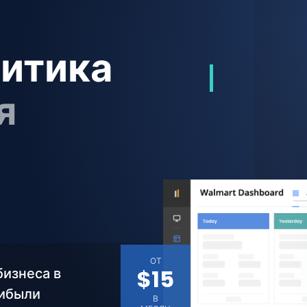
итика
я
ОТ
бизнеса в
$15
рибыли
В