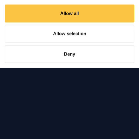
Allow all
Allow selection
Mencionado en
Deny
Realice un
seguimiento del
rendimiento
del PPC a
todos los niveles
Visión general de la cuenta
Desglose de la c