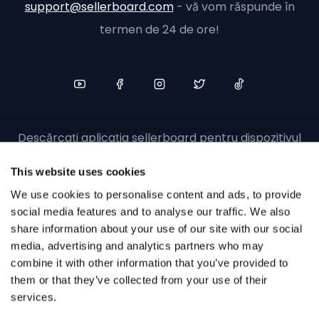
support@sellerboard.com
- vă vom răspunde în
termen de 24 de ore!
Descărcați aplicația sellerboard pentru dispozitivul
dvs. mobil
This website uses cookies
We use cookies to personalise content and ads, to provide
social media features and to analyse our traffic. We also
share information about your use of our site with our social
media, advertising and analytics partners who may
combine it with other information that you’ve provided to
them or that they’ve collected from your use of their
© sellerboard 2017-2026
services.
Politica de confidențialitate