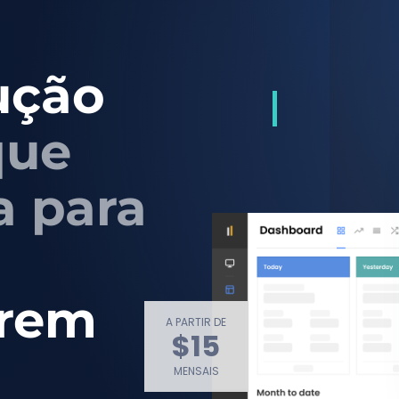
ução
ue
a para
erem
A PARTIR DE
$15
MENSAIS