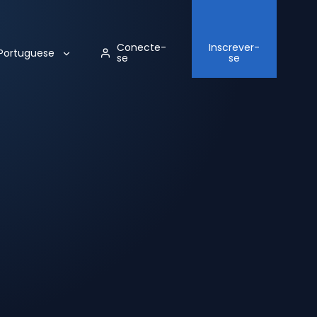
Conecte-
Inscrever-
Portuguese
se
se