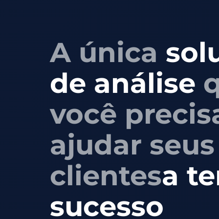
A única
sol
de análise
q
você precis
ajudar seus
clientes
a t
sucesso