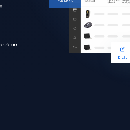
PAR MOIS
s
e démo