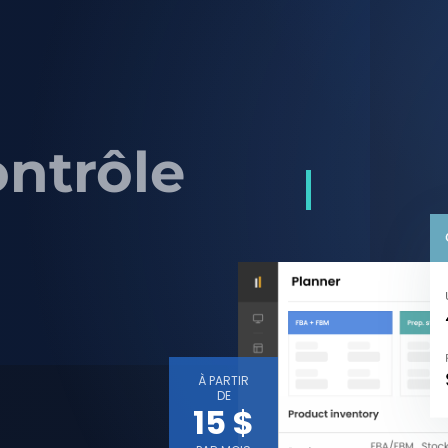
ontrôle
À PARTIR
DE
15 $