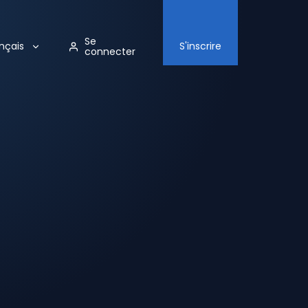
Se
nçais
S'inscrire
connecter