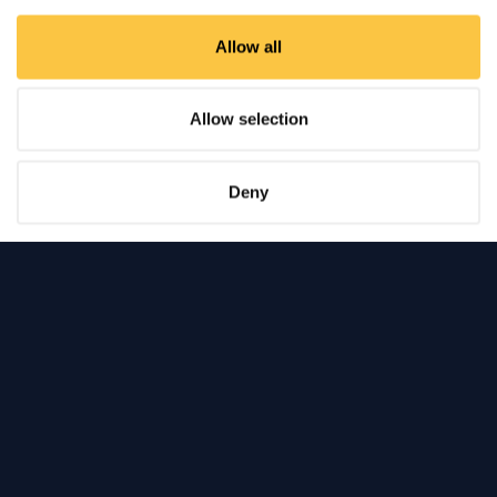
Allow all
Allow selection
In primo piano
Deny
Migliora il
marchio
della tua agenzia